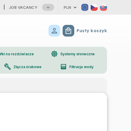
JOB VACANCY
PLN
Pusty koszyk
Koszyk
brightness_high
fki na rozdzielacze
Systemy słoneczne
build
gradient
Złącza śrubowe
Filtracja wody
phone
Kontakt