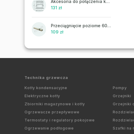
Akcesoria do połączenia koncentrycznego PR43 - ATTACK
131 zł
Przeciągnięcie poziome 60/100 mm
109 zł
Technika grzewcza
Kotły kondensacyjne
Pompy
Elektryczne kotły
Grzejniki
Zbiorniki magazynowe i kotły
Grzejniki
Ogrzewacze przepływowe
Rozdziela
Termostaty i regulatory pokojowe
Rozdziela
Ogrzewanie podłogowe
Szafki na