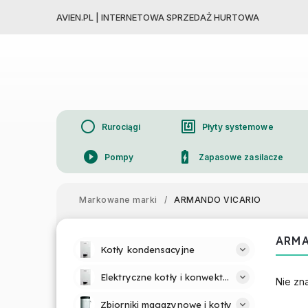
AVIEN.PL | INTERNETOWA SPRZEDAŻ HURTOWA
circle
nfc
Rurociągi
Płyty systemowe
play_circle_filled
battery_charging_full
Pompy
Zapasowe zasilacze
device_thermostat
Grzejniki
Markowane marki
/
ARMANDO VICARIO
ARMA
Kotły kondensacyjne
Elektryczne kotły i konwektory
Nie zn
Zbiorniki magazynowe i kotły