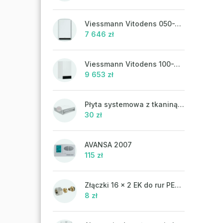
Viessmann Vitodens 050-W, 19 kW, ciepła woda użytkowa
7 646 zł
Viessmann Vitodens 100-W, 19 kW
9 653 zł
Płyta systemowa z tkaniną UHP 302FP
30 zł
AVANSA 2007
115 zł
Złączki 16 x 2 EK do rur PEX-AL-PEX
8 zł