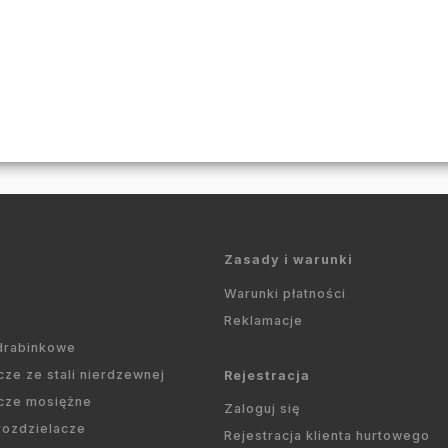
Zasady i warunki
Warunki płatności
Reklamacje
 drabinkowe
cze ze stali nierdzewnej
Rejestracja
cze mosiężne
Zaloguj się
 rozdzielacze
Rejestracja klienta hurtowego