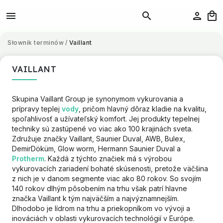
Słownik terminów
/
Vaillant
VAILLANT
Skupina Vaillant Group je synonymom vykurovania a
prípravy teplej
vody
, pričom hlavný dôraz kladie na kvalitu,
spoľahlivosť a užívateľský komfort. Jej produkty tepelnej
techniky sú zastúpené vo viac ako 100 krajinách sveta.
Združuje značky Vaillant, Saunier Duval, AWB, Bulex,
DemirDöküm, Glow worm, Hermann Saunier Duval a
Protherm
. Každá z týchto značiek má s výrobou
vykurovacích zariadení bohaté skúsenosti, pretože väčšina
z nich je v danom segmente viac ako 80 rokov. So svojím
140 rokov dlhým pôsobením na trhu však patrí hlavne
značka Vaillant k tým najväčším a najvýznamnejším.
Dlhodobo je lídrom na trhu a priekopníkom vo vývoji a
inováciách v oblasti vykurovacích technológií v Európe.