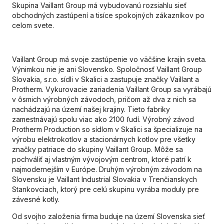
Skupina Vaillant Group má vybudovanú rozsiahlu sieť
obchodných zastúpení a tisíce spokojných zákazníkov po
celom svete.
Vaillant Group má svoje zastúpenie vo väčšine krajín sveta.
Výnimkou nie je ani Slovensko. Spoločnosť Vaillant Group
Slovakia, s.r.o. sídli v Skalici a zastupuje značky Vaillant a
Protherm. Vykurovacie zariadenia Vaillant Group sa vyrábajú
v ôsmich výrobných závodoch, pričom až dva z nich sa
nachádzajú na území našej krajiny. Tieto fabriky
zamestnávajú spolu viac ako 2100 ľudí. Výrobný závod
Protherm Production so sídlom v Skalici sa špecializuje na
výrobu elektrokotlov a stacionárnych kotlov pre všetky
značky patriace do skupiny Vaillant Group. Môže sa
pochváliť aj vlastným vývojovým centrom, ktoré patrí k
najmodernejším v Európe. Druhým výrobným závodom na
Slovensku je Vaillant Industrial Slovakia v Trenčianskych
Stankovciach, ktorý pre celú skupinu vyrába moduly pre
závesné kotly.
Od svojho založenia firma buduje na území Slovenska sieť