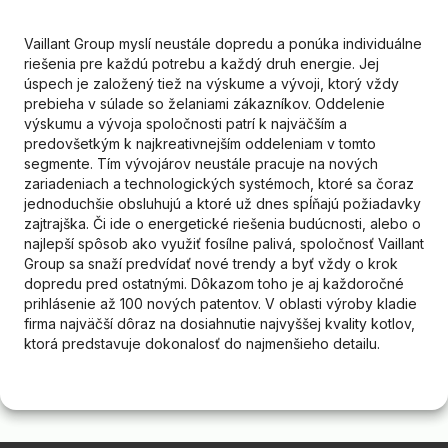
Vaillant Group myslí neustále dopredu a ponúka individuálne
riešenia pre každú potrebu a každý druh energie. Jej
úspech je založený tiež na výskume a vývoji, ktorý vždy
prebieha v súlade so želaniami zákazníkov. Oddelenie
výskumu a vývoja spoločnosti patrí k najväčším a
predovšetkým k najkreativnejším oddeleniam v tomto
segmente. Tím vývojárov neustále pracuje na nových
zariadeniach a technologických systémoch, ktoré sa čoraz
jednoduchšie obsluhujú a ktoré už dnes spĺňajú požiadavky
zajtrajška. Či ide o energetické riešenia budúcnosti, alebo o
najlepší spôsob ako využiť fosílne palivá, spoločnosť Vaillant
Group sa snaží predvídať nové trendy a byť vždy o krok
dopredu pred ostatnými. Dôkazom toho je aj každoročné
prihlásenie až 100 nových patentov. V oblasti výroby kladie
firma najväčší dôraz na dosiahnutie najvyššej kvality kotlov,
ktorá predstavuje dokonalosť do najmenšieho detailu.