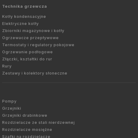
Technika grzewcza
Kotły kondensacyjne
Elektryczne kotły
Zbiorniki magazynowe i kotły
Ogrzewacze przepływowe
Termostaty i regulatory pokojowe
Ogrzewanie podłogowe
Złączki, kształtki do rur
Rury
Zestawy i kolektory słoneczne
Pompy
Grzejniki
Grzejniki drabinkowe
Rozdzielacze ze stali nierdzewnej
Rozdzielacze mosiężne
Szafki na rozdzielacze