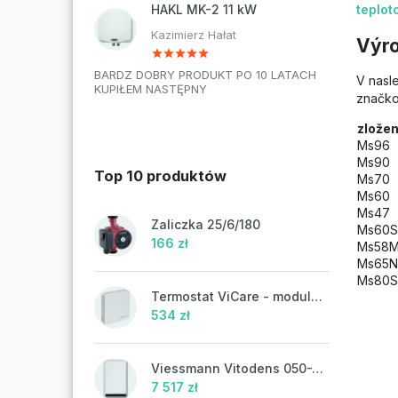
HAKL MK-2 11 kW
teplot
Kazimierz Hałat
Výro
BARDZ DOBRY PRODUKT PO 10 LATACH
V nasl
KUPIŁEM NASTĘPNY
značk
zlože
Ms96
Ms90
Top 10 produktów
Ms70
Ms60
Ms47
Zaliczka 25/6/180
Ms60S
166 zł
Ms58
Ms65N
Ms80S
Termostat ViCare - modulacja
534 zł
Viessmann Vitodens 050-W, 19 kW
7 517 zł