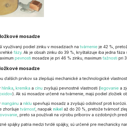
ložkové mosadze
ší využívaný podiel zinku v mosadziach na
tvárnenie
je 42 %, preto
krehké
fázy
. Ak je obsah zinku do 39 %, kryštalizuje iba jedna fáza
Maximum
pevnosti
mosadze je pri 46 % zinku, maximum
ťažnosti
pri 
ložkové mosadze
ou ďalších prvkov sa zlepšujú mechanické a technologické vlastnosti
y
hliníka
,
kremíka
a
cínu
zvyšujú pevnostné vlastnosti (
legovanie
a z
oxidov
). Ak sú mosadze určené na tvárnenie, majú podiel zložiek
y
mangánu
a
niklu
spevňujú mosadz a zvyšujú odolnosť proti korózi
e zhoršuje
tvárnosť
, naopak
nikel
až do 20 %, pretože tvárnosť zlep
ovovanie
, preto sa používali na výrobu príborov a ozdobných pre
né spájky patria medzi tvrdé spájky, sú určené pre mechanicky na