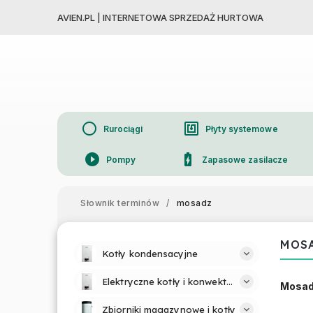
AVIEN.PL | INTERNETOWA SPRZEDAŻ HURTOWA
circle
nfc
Rurociągi
Płyty systemowe
play_circle_filled
battery_charging_full
Pompy
Zapasowe zasilacze
device_thermostat
Grzejniki
Słownik terminów
/
mosadz
MOS
Kotły kondensacyjne
Elektryczne kotły i konwektory
Mosa
Zbiorniki magazynowe i kotły