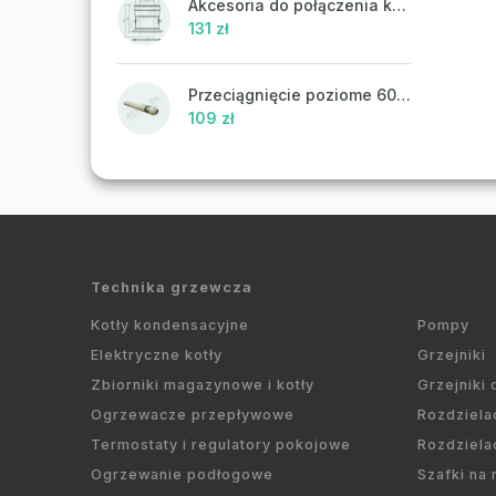
Akcesoria do połączenia koncentrycznego PR43 - ATTACK
131 zł
Przeciągnięcie poziome 60/100 mm
109 zł
Technika grzewcza
Kotły kondensacyjne
Pompy
Elektryczne kotły
Grzejniki
Zbiorniki magazynowe i kotły
Grzejniki
Ogrzewacze przepływowe
Rozdziela
Termostaty i regulatory pokojowe
Rozdziela
Ogrzewanie podłogowe
Szafki na