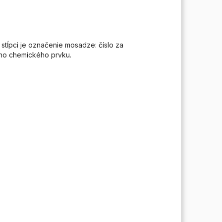
stĺpci je označenie mosadze: číslo za
ného chemického prvku.