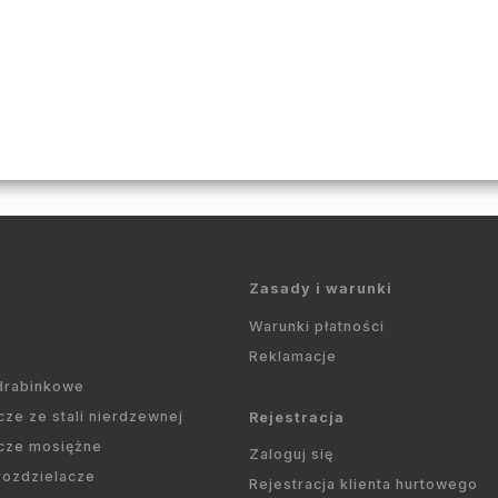
Zasady i warunki
Warunki płatności
Reklamacje
 drabinkowe
cze ze stali nierdzewnej
Rejestracja
cze mosiężne
Zaloguj się
 rozdzielacze
Rejestracja klienta hurtowego