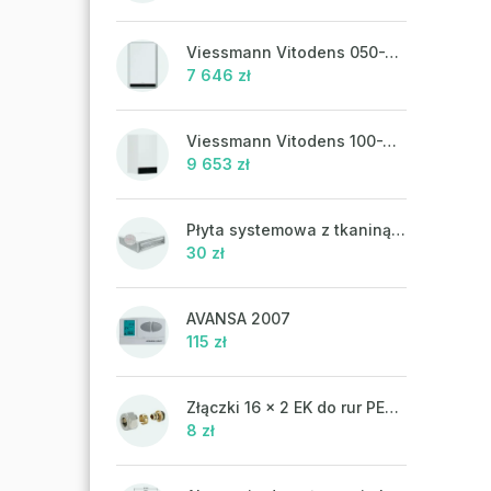
Viessmann Vitodens 050-W, 19 kW, ciepła woda użytkowa
7 646 zł
Viessmann Vitodens 100-W, 19 kW
9 653 zł
Płyta systemowa z tkaniną UHP 302FP
30 zł
AVANSA 2007
115 zł
Złączki 16 x 2 EK do rur PEX-AL-PEX
8 zł