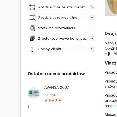
Rozdzielacze ze stali nierdzewnej
Rozdzielacze mosiężne
Szafki na rozdzielacze
Dvojz
Źródła rezerwowe kotły, pompy
Najvyš
Cu-Zn 
Pompy ciepła
+ β). 
Viacz
Prísad
Ostatnia ocena produktów
Prísad
vrstva
AVANSA 2007
dTjdNQKi
Prísad
pretož
na
pok
1
Mosadz