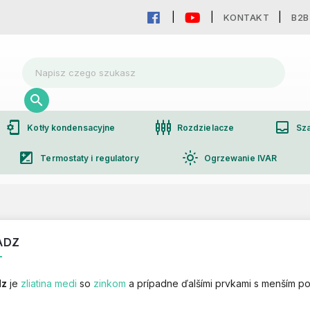
KONTAKT
B2B
phonelink_setup
settings_input_component
inbox
Kotły kondensacyjne
Rozdzielacze
Sza
iso
light_mode
Termostaty i regulatory
Ogrzewanie IVAR
group
Współpraca hurtowa
ADZ
dz
je
zliatina
medi
so
zinkom
a prípadne ďalšími prvkami s menším po