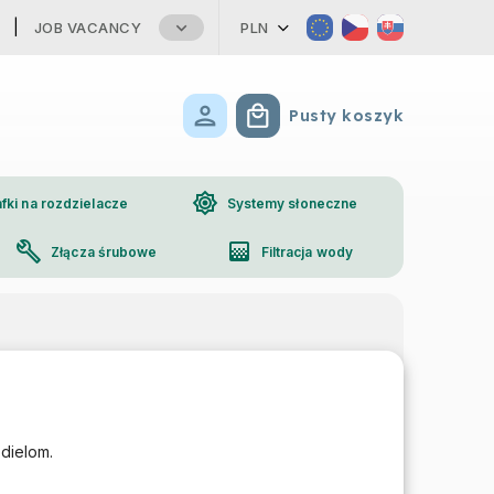
JOB VACANCY
PLN
Pusty koszyk
Koszyk
brightness_high
fki na rozdzielacze
Systemy słoneczne
build
gradient
Złącza śrubowe
Filtracja wody
phone
Kontakt
dielom.