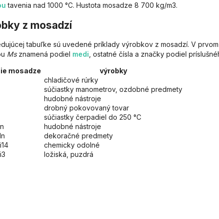
ou
tavenia nad 1000 °C. Hustota mosadze 8 700 kg/m3.
bky z mosadzí
edujúcej tabuľke sú uvedené príklady výrobkov z mosadzí. V prvom 
ou
Ms
znamená podiel
medi
, ostatné čísla a značky podiel prísluš
nie mosadze
výrobky
chladičové rúrky
súčiastky manometrov, ozdobné predmety
hudobné nástroje
drobný pokovovaný tovar
súčiastky čerpadiel do 250 °C
n
hudobné nástroje
Mn
dekoračné predmety
i14
chemicky odolné
i3
ložiská, puzdrá