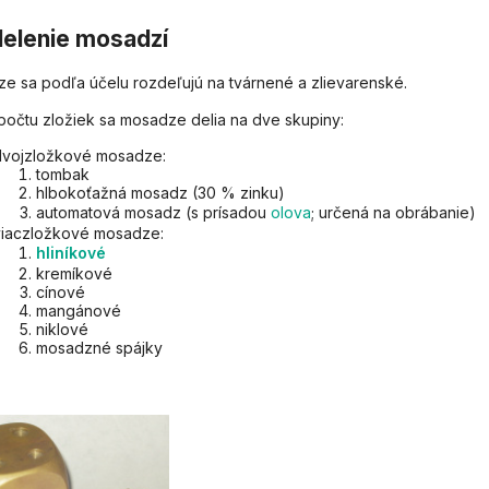
elenie mosadzí
e sa podľa účelu rozdeľujú na tvárnené a zlievarenské.
počtu zložiek sa mosadze delia na dve skupiny:
dvojzložkové mosadze:
tombak
hlbokoťažná mosadz (30 % zinku)
automatová mosadz (s prísadou
olova
; určená na obrábanie)
viaczložkové mosadze:
hliníkové
kremíkové
cínové
mangánové
niklové
mosadzné spájky