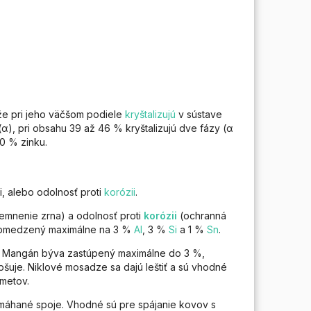
že pri jeho väčšom podiele
kryštalizujú
v sústave
 (α), pri obsahu 39 až 46 % kryštalizujú dve fázy (α
30 % zinku.
, alebo odolnosť proti
korózii
.
jemnenie zrna) a odolnosť proti
korózii
(ochranná
 obmedzený maximálne na 3 %
Al
, 3 %
Si
a 1 %
Sn
.
i. Mangán býva zastúpený maximálne do 3 %,
šuje. Niklové mosadze sa dajú leštiť a sú vhodné
dmetov.
máhané spoje. Vhodné sú pre spájanie kovov s