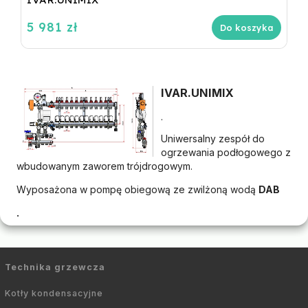
5 981 zł
Do koszyka
IVAR.UNIMIX
.
Uniwersalny zespół do
ogrzewania podłogowego z
wbudowanym zaworem trójdrogowym.
Wyposażona w pompę obiegową ze zwilżoną wodą
DAB
.
Technika grzewcza
Kotły kondensacyjne