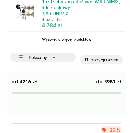
Rozdzielacz montażowy IVAR.UNIMIX,
5-kierunkowy
IVAR.UNIMIX
4 až 7 dní
4 784 zł
Wyświetlić więcej produktów
Polecamy
11
pozycji razem
Najtańsze
Najdroższe
4216
zł
5981
zł
Najczęściej sprzedawane
Alfabetycznie
–20 %