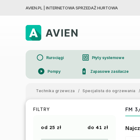
AVIEN.PL | INTERNETOWA SPRZEDAŻ HURTOWA
circle
nfc
Rurociągi
Płyty systemowe
play_circle_filled
battery_charging_full
Pompy
Zapasowe zasilacze
device_thermostat
Grzejniki
Technika grzewcza
/
Specjalista do ogrzewania
/
FM 3/
FILTRY
25
zł
41
zł
Najcz