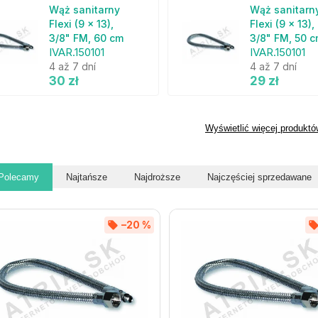
Wąż sanitarny
Wąż sanitarn
Flexi (9 x 13),
Flexi (9 x 13),
3/8" FM, 60 cm
3/8" FM, 50 
IVAR.150101
IVAR.150101
4 až 7 dní
4 až 7 dní
30 zł
29 zł
Wyświetlić więcej produktó
Polecamy
Najtańsze
Najdroższe
Najczęściej sprzedawane
–20 %