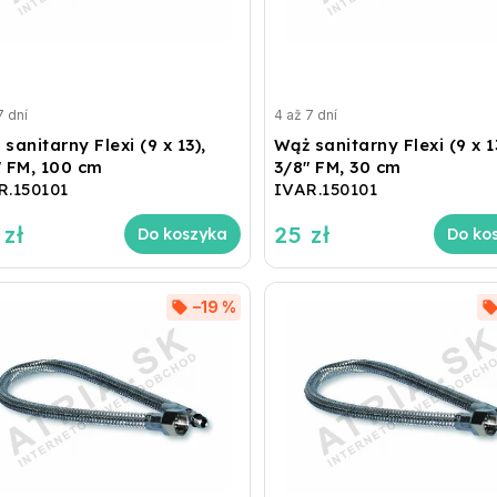
7 dní
4 až 7 dní
sanitarny Flexi (9 x 13),
Wąż sanitarny Flexi (9 x 1
" FM, 100 cm
3/8" FM, 30 cm
R.150101
IVAR.150101
 zł
25 zł
Do koszyka
Do ko
–19 %