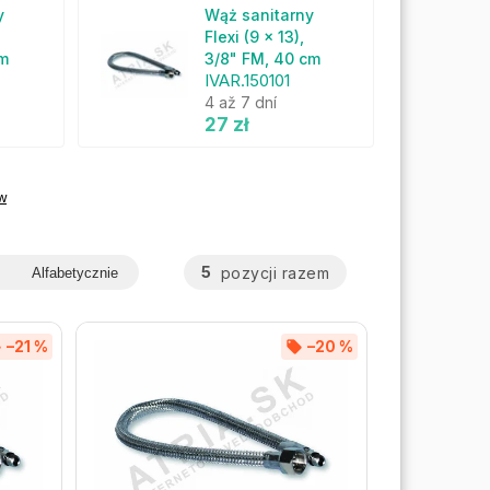
y
Wąż sanitarny
Flexi (9 x 13),
cm
3/8" FM, 40 cm
IVAR.150101
4 až 7 dní
27 zł
w
5
pozycji razem
Alfabetycznie
–21 %
–20 %