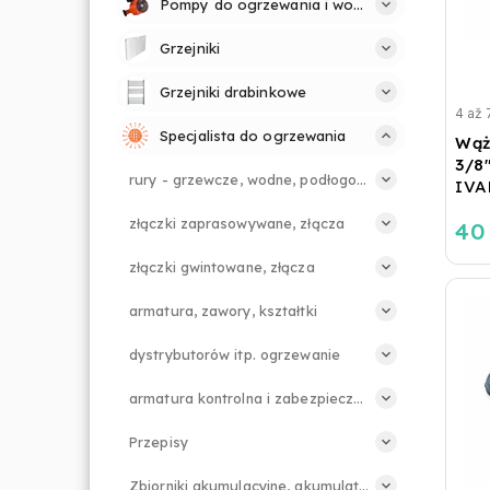
Pompy do ogrzewania i wody
Grzejniki
Grzejniki drabinkowe
4 až 
Specjalista do ogrzewania
Wąż 
3/8
rury - grzewcze, wodne, podłogowe.
IVA
złączki zaprasowywane, złącza
40
złączki gwintowane, złącza
armatura, zawory, kształtki
dystrybutorów itp. ogrzewanie
armatura kontrolna i zabezpieczająca
Przepisy
Zbiorniki akumulacyjne, akumulatory