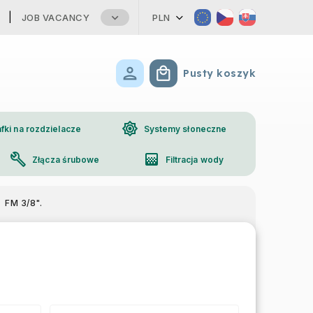
JOB VACANCY
PLN
Pusty koszyk
Koszyk
brightness_high
fki na rozdzielacze
Systemy słoneczne
build
gradient
Złącza śrubowe
Filtracja wody
phone
Kontakt
FM 3/8".