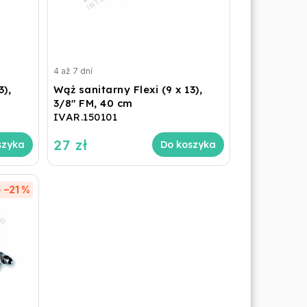
4 až 7 dní
3),
Wąż sanitarny Flexi (9 x 13),
3/8" FM, 40 cm
IVAR.150101
27 zł
szyka
Do koszyka
–21 %