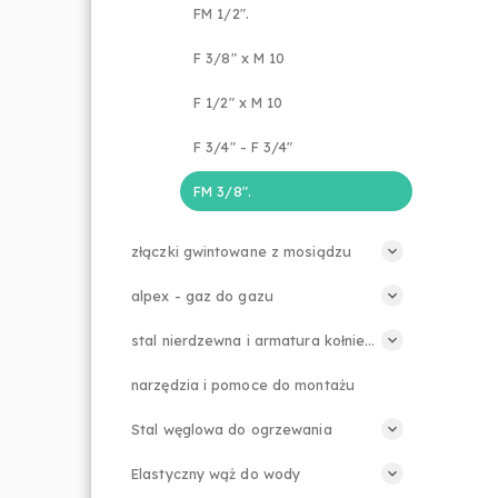
FM 1/2".
F 3/8" x M 10
F 1/2" x M 10
F 3/4" - F 3/4"
FM 3/8".
złączki gwintowane z mosiądzu
alpex - gaz do gazu
stal nierdzewna i armatura kołnierzowa
narzędzia i pomoce do montażu
Stal węglowa do ogrzewania
Elastyczny wąż do wody