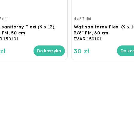
7 dní
4 až 7 dní
sanitarny Flexi (9 x 13),
Wąż sanitarny Flexi (9 x 1
" FM, 50 cm
3/8" FM, 60 cm
R.150101
IVAR.150101
zł
30 zł
Do koszyka
Do ko