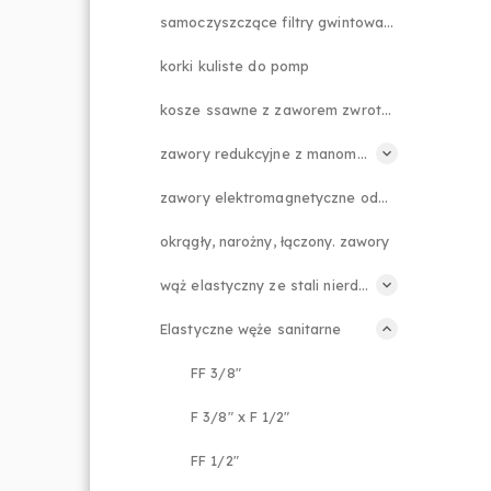
samoczyszczące filtry gwintowane
korki kuliste do pomp
kosze ssawne z zaworem zwrotnym
zawory redukcyjne z manometrem
zawory elektromagnetyczne odcinające
okrągły, narożny, łączony. zawory
wąż elastyczny ze stali nierdzewnej
Elastyczne węże sanitarne
FF 3/8"
F 3/8" x F 1/2"
FF 1/2"