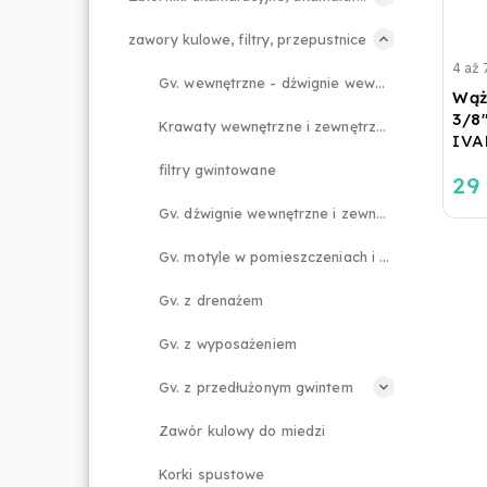
zawory kulowe, filtry, przepustnice
4 až 
Gv. wewnętrzne - dźwignie wewnętrzne
Wąż 
3/8
Krawaty wewnętrzne i zewnętrzne Gv.
IVA
filtry gwintowane
29 
Gv. dźwignie wewnętrzne i zewnętrzne
Gv. motyle w pomieszczeniach i na zewnątrz
Gv. z drenażem
Gv. z wyposażeniem
Gv. z przedłużonym gwintem
Zawór kulowy do miedzi
Korki spustowe