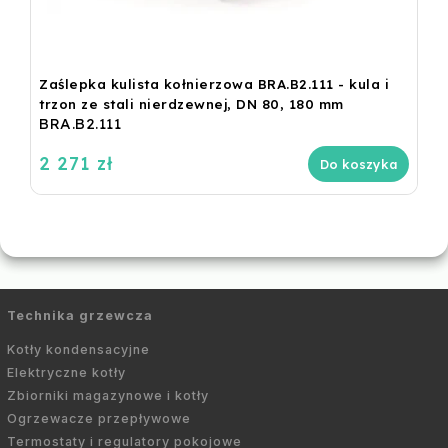
Zaślepka kulista kołnierzowa BRA.B2.111 - kula i
trzon ze stali nierdzewnej, DN 80, 180 mm
BRA.B2.111
2 271 zł
Do koszyka
Technika grzewcza
Kotły kondensacyjne
Elektryczne kotły
Zbiorniki magazynowe i kotły
Ogrzewacze przepływowe
Termostaty i regulatory pokojowe