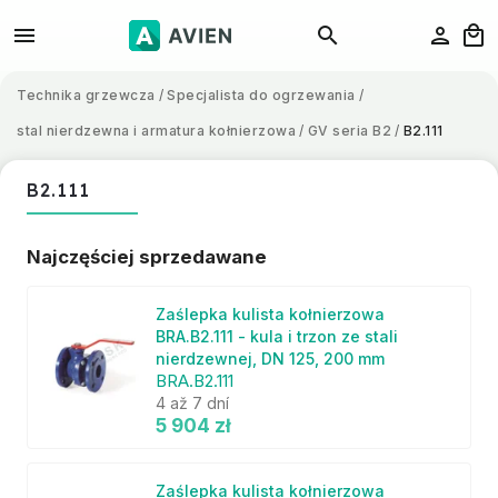
Technika grzewcza
/
Specjalista do ogrzewania
/
stal nierdzewna i armatura kołnierzowa
/
GV seria B2
/
B2.111
B2.111
Najczęściej sprzedawane
Zaślepka kulista kołnierzowa
BRA.B2.111 - kula i trzon ze stali
nierdzewnej, DN 125, 200 mm
BRA.B2.111
4 až 7 dní
5 904 zł
Zaślepka kulista kołnierzowa