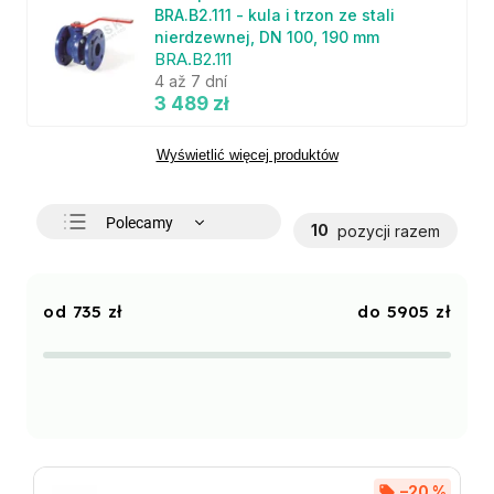
BRA.B2.111 - kula i trzon ze stali
nierdzewnej, DN 100, 190 mm
BRA.B2.111
4 až 7 dní
3 489 zł
Wyświetlić więcej produktów
Polecamy
10
pozycji razem
Najtańsze
Najdroższe
735
zł
5905
zł
Najczęściej sprzedawane
Alfabetycznie
–20 %