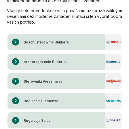
vzdialeného riadenia a kontroly činnosti zariadení.
Všetky tieto nové funkcie vám prinášame už teraz kvalitnými
riešeniami cez moderné zariadenia. Stačí si len vybrať podľa
vašich potrieb.
Bosch, sterowniki Junkers
rozporządzenie Buderus
Sterowniki Viessmann
Regulacja Siemensa
Regulacja Salus