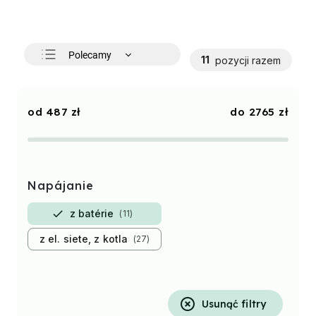
Polecamy
11
pozycji razem
Najtańsze
Najdroższe
487
zł
2765
zł
Najczęściej sprzedawane
Alfabetycznie
Napájanie
z batérie
11
z el. siete, z kotla
27
Usunąć filtry