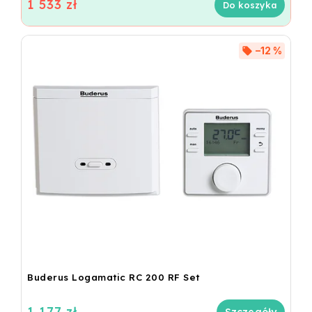
1 533 zł
Do koszyka
–12 %
Buderus Logamatic RC 200 RF Set
1 177 zł
Szczegóły