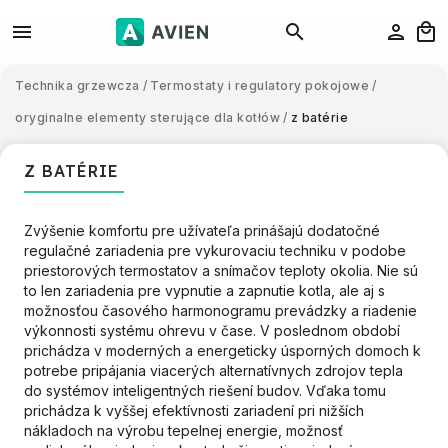
Technika grzewcza
/
Termostaty i regulatory pokojowe
/
oryginalne elementy sterujące dla kotłów
/
z batérie
Z BATÉRIE
Zvýšenie komfortu pre užívateľa prinášajú dodatočné
regulačné zariadenia pre vykurovaciu techniku v podobe
priestorových termostatov a snímačov teploty okolia. Nie sú
to len zariadenia pre vypnutie a zapnutie kotla, ale aj s
možnosťou časového harmonogramu prevádzky a riadenie
výkonnosti systému ohrevu v čase. V poslednom období
prichádza v moderných a energeticky úsporných domoch k
potrebe pripájania viacerých alternatívnych zdrojov tepla
do systémov inteligentných riešení budov. Vďaka tomu
prichádza k vyššej efektívnosti zariadení pri nižších
nákladoch na výrobu tepelnej energie, možnosť