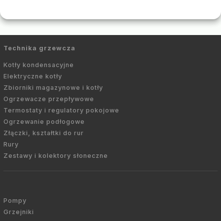
Technika grzewcza
Kotły kondensacyjne
Elektryczne kotły
Zbiorniki magazynowe i kotły
Ogrzewacze przepływowe
Termostaty i regulatory pokojowe
Ogrzewanie podłogowe
Złączki, kształtki do rur
Rury
Zestawy i kolektory słoneczne
Pompy
Grzejniki