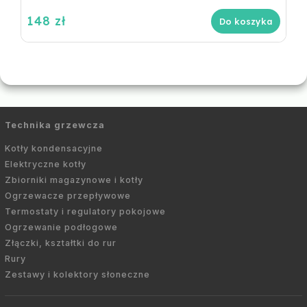
148 zł
Do koszyka
Technika grzewcza
Kotły kondensacyjne
Elektryczne kotły
Zbiorniki magazynowe i kotły
Ogrzewacze przepływowe
Termostaty i regulatory pokojowe
Ogrzewanie podłogowe
Złączki, kształtki do rur
Rury
Zestawy i kolektory słoneczne