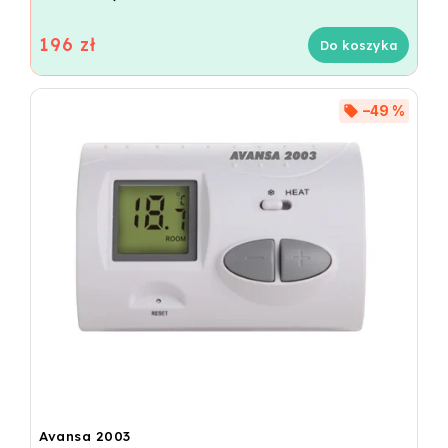
196 zł
Do koszyka
–49 %
Avansa 2003