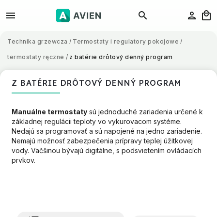
Technika grzewcza
/
Termostaty i regulatory pokojowe
/
termostaty ręczne
/
z batérie drôtový denný program
Z BATÉRIE DRÔTOVÝ DENNÝ PROGRAM
Manuálne termostaty
sú jednoduché zariadenia určené k
základnej regulácii teploty vo vykurovacom systéme.
Nedajú sa programovať a sú napojené na jedno zariadenie.
Nemajú možnosť zabezpečenia prípravy teplej úžitkovej
vody. Väčšinou bývajú digitálne, s podsvietením ovládacích
prvkov.