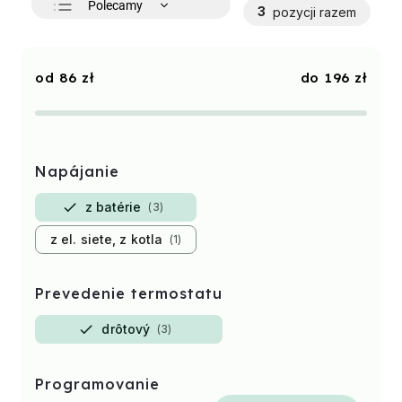
Polecamy
3
pozycji razem
Najtańsze
Najdroższe
86
zł
196
zł
Najczęściej sprzedawane
Alfabetycznie
Napájanie
z batérie
3
z el. siete, z kotla
1
Prevedenie termostatu
drôtový
3
Programovanie