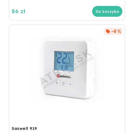
86 zł
Do koszyka
–8 %
Saswell 919