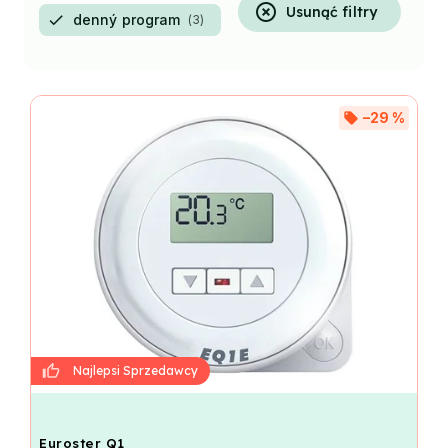
Usunąć filtry
denný program
3
–29 %
Euroster Q1