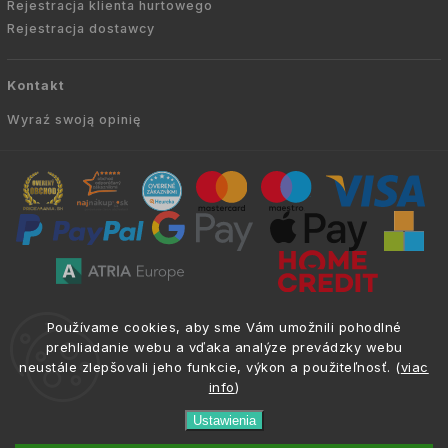
Rejestracja klienta hurtowego
Rejestracja dostawcy
Kontakt
Wyraź swoją opinię
Copyright © 2010 -
2026
AVIEN.PL
|
. Wszelkie
info@atria.sk
Používame cookies, aby sme Vám umožnili pohodlné
prawa zastrzeżone.
prehliadanie webu a vďaka analýze prevádzky webu
neustále zlepšovali jeho funkcie, výkon a použiteľnosť. (
viac
info
)
Ustawienia