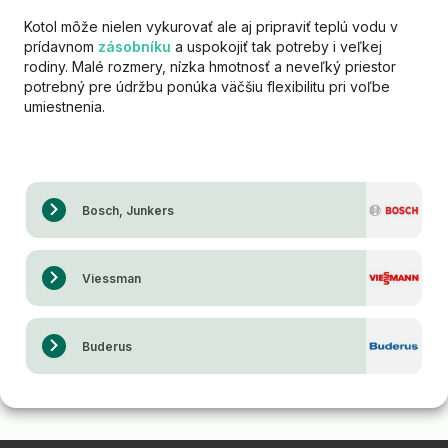
Kotol môže nielen vykurovať ale aj pripraviť teplú vodu v
prídavnom
zásobníku
a uspokojiť tak potreby i veľkej
rodiny. Malé rozmery, nízka hmotnosť a neveľký priestor
potrebný pre údržbu ponúka väčšiu flexibilitu pri voľbe
umiestnenia.
Bosch, Junkers
Viessman
Buderus