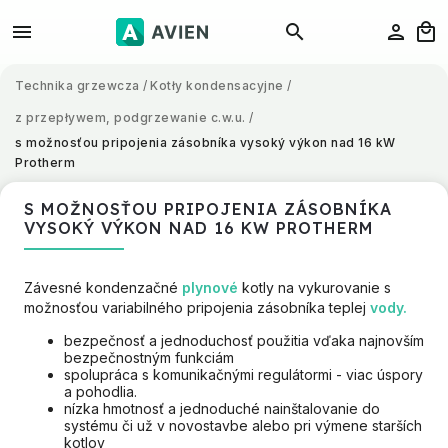
Technika grzewcza
/
Kotły kondensacyjne
/
z przepływem, podgrzewanie c.w.u.
/
s možnosťou pripojenia zásobníka vysoký výkon nad 16 kW
Protherm
S MOŽNOSŤOU PRIPOJENIA ZÁSOBNÍKA
VYSOKÝ VÝKON NAD 16 KW PROTHERM
Závesné kondenzačné
plynové
kotly na vykurovanie s
možnosťou variabilného pripojenia zásobníka teplej
vody.
bezpečnosť a jednoduchosť použitia vďaka najnovším
bezpečnostným funkciám
spolupráca s komunikačnými regulátormi - viac úspory
a pohodlia.
nízka hmotnosť a jednoduché nainštalovanie do
systému či už v novostavbe alebo pri výmene starších
kotlov