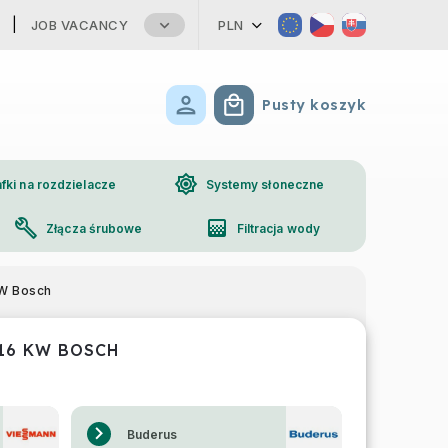
JOB VACANCY
PLN
Pusty koszyk
Koszyk
brightness_high
fki na rozdzielacze
Systemy słoneczne
build
gradient
Złącza śrubowe
Filtracja wody
phone
Kontakt
kW Bosch
16 KW BOSCH
Buderus