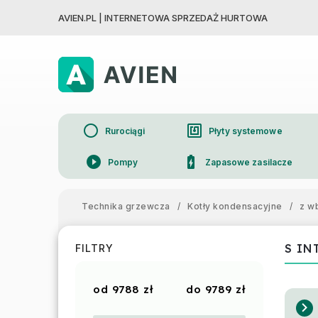
AVIEN.PL | INTERNETOWA SPRZEDAŻ HURTOWA
circle
nfc
Rurociągi
Płyty systemowe
play_circle_filled
battery_charging_full
Pompy
Zapasowe zasilacze
device_thermostat
Grzejniki
Technika grzewcza
/
Kotły kondensacyjne
/
z w
S IN
FILTRY
9788
zł
9789
zł