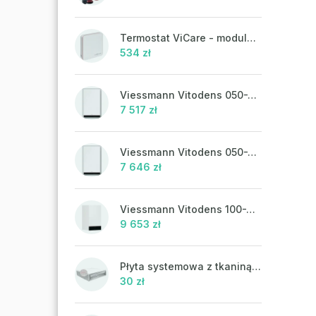
Termostat ViCare - modulacja
534 zł
Viessmann Vitodens 050-W, 19 kW
7 517 zł
Viessmann Vitodens 050-W, 19 kW, ciepła woda użytkowa
7 646 zł
Viessmann Vitodens 100-W, 19 kW
9 653 zł
Płyta systemowa z tkaniną UHP 302FP
30 zł