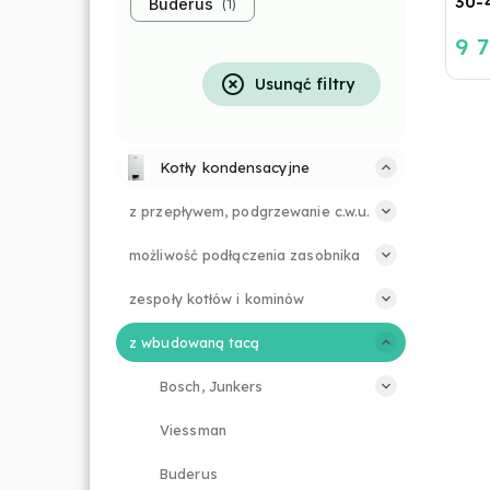
30-
Buderus
1
9 7
Usunąć filtry
Kotły kondensacyjne
z przepływem, podgrzewanie c.w.u.
możliwość podłączenia zasobnika
zespoły kotłów i kominów
z wbudowaną tacą
Bosch, Junkers
Viessman
Buderus