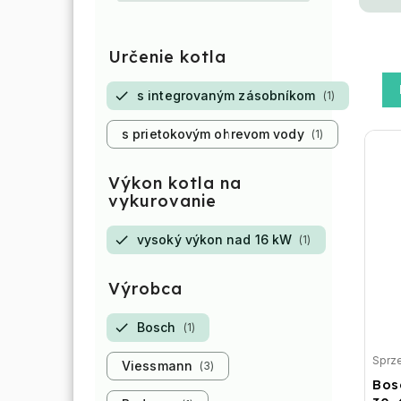
Určenie kotla
s integrovaným zásobníkom
1
s prietokovým ohrevom vody
1
Výkon kotla na
vykurovanie
vysoký výkon nad 16 kW
1
Výrobca
Bosch
1
Sprz
Viessmann
3
Bos