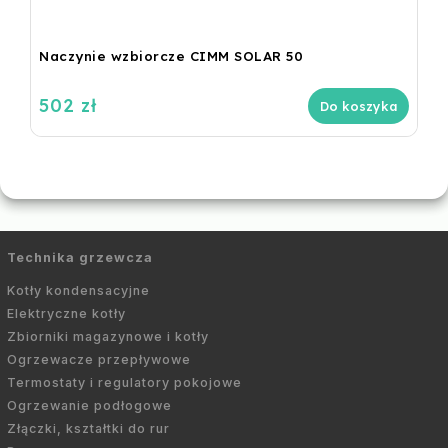
Naczynie wzbiorcze CIMM SOLAR 50
502 zł
Do koszyka
Technika grzewcza
Kotły kondensacyjne
Elektryczne kotły
Zbiorniki magazynowe i kotły
Ogrzewacze przepływowe
Termostaty i regulatory pokojowe
Ogrzewanie podłogowe
Złączki, kształtki do rur