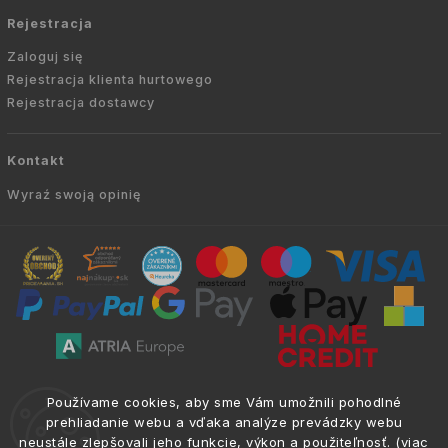
Rejestracja
Zaloguj się
Rejestracja klienta hurtowego
Rejestracja dostawcy
Kontakt
Wyraź swoją opinię
Copyright © 2010 -
2026
AVIEN.PL
|
. Wszelkie
info@atria.sk
Používame cookies, aby sme Vám umožnili pohodlné
prawa zastrzeżone.
prehliadanie webu a vďaka analýze prevádzky webu
neustále zlepšovali jeho funkcie, výkon a použiteľnosť. (
viac