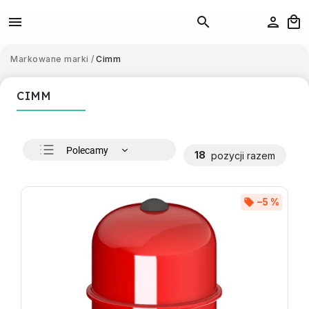
Markowane marki
/
Cimm
CIMM
Polecamy
18
pozycji razem
Najtańsze
Najdroższe
–5 %
Najczęściej sprzedawane
Alfabetycznie