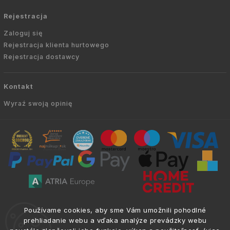
Rejestracja
Zaloguj się
Rejestracja klienta hurtowego
Rejestracja dostawcy
Kontakt
Wyraź swoją opinię
Copyright © 2010 -
2026
AVIEN.PL
|
. Wszelkie
info@atria.sk
Používame cookies, aby sme Vám umožnili pohodlné
prawa zastrzeżone.
prehliadanie webu a vďaka analýze prevádzky webu