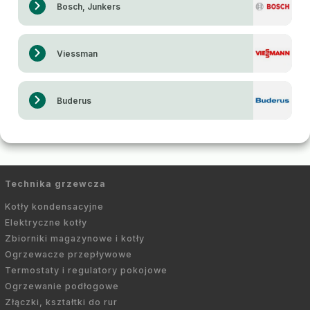
Bosch, Junkers
Viessman
Buderus
Technika grzewcza
Kotły kondensacyjne
Elektryczne kotły
Zbiorniki magazynowe i kotły
Ogrzewacze przepływowe
Termostaty i regulatory pokojowe
Ogrzewanie podłogowe
Złączki, kształtki do rur