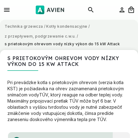
Technika grzewcza
/
Kotły kondensacyjne
/
z przepływem, podgrzewanie c.w.u.
/
s prietokovým ohrevom vody nízky výkon do 15 kW Attack
S PRIETOKOVÝM OHREVOM VODY NÍZKY
VÝKON DO 15 KW ATTACK
Pri prevádzke kotla s prietokovým ohrevom (verzia kotla
KST) je požiadavka na ohrev zaznamenaná prietokovým
snímačom vodyTÚV, ktorý reaguje na odber teplej vody.
Maximálny pripojovací pretlak TÚV môže byť 6 bar. V
oblastiach s vyššou tvrdosťou vody je nutné zabezpečiť
zmäkčenie vody vstupujúcej dokotla, čímsa predíde
zaneseniu doskového výmenníka tepla pre TÚV.