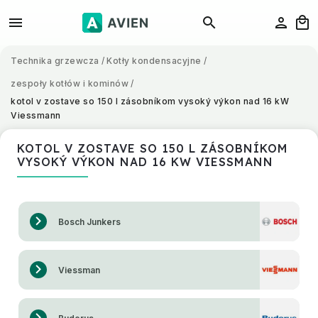
Technika grzewcza
/
Kotły kondensacyjne
/
zespoły kotłów i kominów
/
kotol v zostave so 150 l zásobníkom vysoký výkon nad 16 kW
Viessmann
KOTOL V ZOSTAVE SO 150 L ZÁSOBNÍKOM
VYSOKÝ VÝKON NAD 16 KW VIESSMANN
Bosch Junkers
Viessman