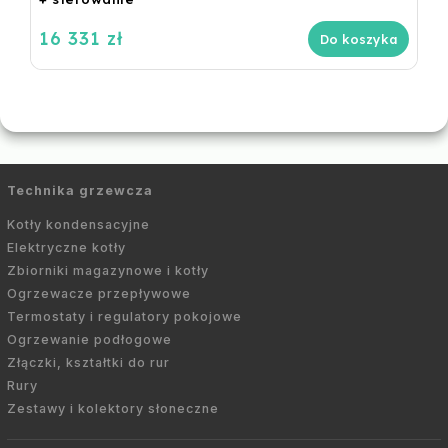
16 331 zł
Do koszyka
Technika grzewcza
Kotły kondensacyjne
Elektryczne kotły
Zbiorniki magazynowe i kotły
Ogrzewacze przepływowe
Termostaty i regulatory pokojowe
Ogrzewanie podłogowe
Złączki, kształtki do rur
Rury
Zestawy i kolektory słoneczne