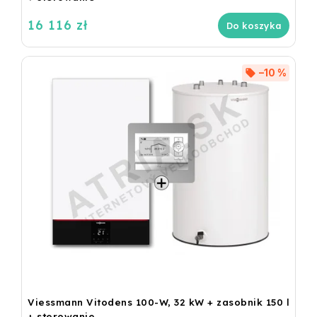
16 116 zł
Do koszyka
–10 %
Viessmann Vitodens 100-W, 32 kW + zasobnik 150 l
+ sterowanie