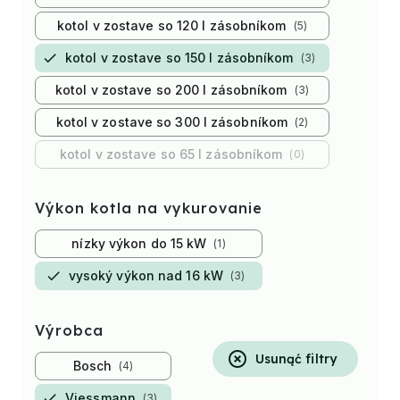
kotol v zostave so 120 l zásobníkom
5
kotol v zostave so 150 l zásobníkom
3
kotol v zostave so 200 l zásobníkom
3
kotol v zostave so 300 l zásobníkom
2
kotol v zostave so 65 l zásobníkom
0
Výkon kotla na vykurovanie
nízky výkon do 15 kW
1
vysoký výkon nad 16 kW
3
Výrobca
Usunąć filtry
Bosch
4
Viessmann
3