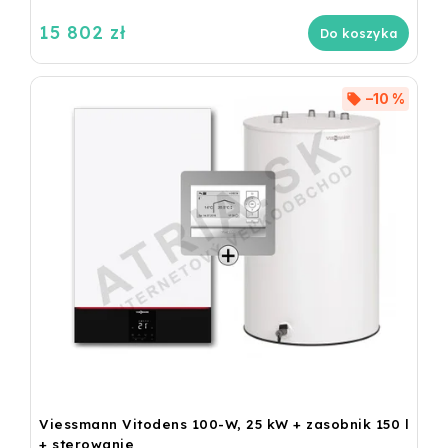
15 802 zł
Do koszyka
–10 %
Viessmann Vitodens 100-W, 25 kW + zasobnik 150 l
+ sterowanie