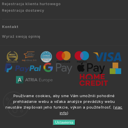
Rejestracja klienta hurtowego
Rejestracja dostawcy
Kontakt
Wyraź swoją opinię
Copyright © 2010 -
2026
AVIEN.PL
|
. Wszelkie
info@atria.sk
Používame cookies, aby sme Vám umožnili pohodlné
prawa zastrzeżone.
prehliadanie webu a vďaka analýze prevádzky webu
neustále zlepšovali jeho funkcie, výkon a použiteľnosť. (
viac
info
)
Ustawienia