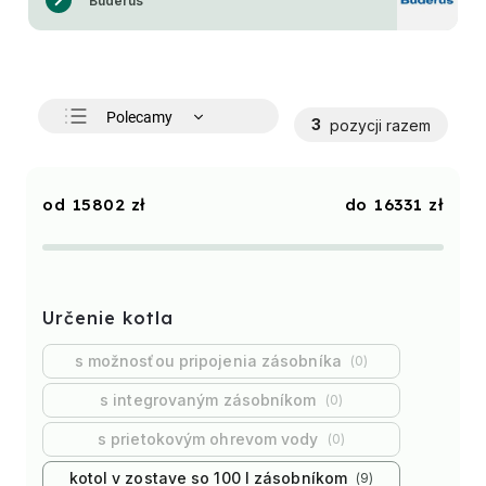
Buderus
Polecamy
3
pozycji razem
Najtańsze
Najdroższe
15802
zł
16331
zł
Najczęściej sprzedawane
Alfabetycznie
Určenie kotla
s možnosťou pripojenia zásobníka
0
s integrovaným zásobníkom
0
s prietokovým ohrevom vody
0
kotol v zostave so 100 l zásobníkom
9