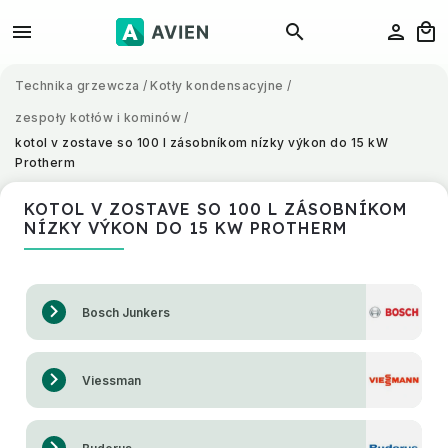
Technika grzewcza
/
Kotły kondensacyjne
/
zespoły kotłów i kominów
/
kotol v zostave so 100 l zásobníkom nízky výkon do 15 kW
Protherm
KOTOL V ZOSTAVE SO 100 L ZÁSOBNÍKOM
NÍZKY VÝKON DO 15 KW PROTHERM
Bosch Junkers
Viessman