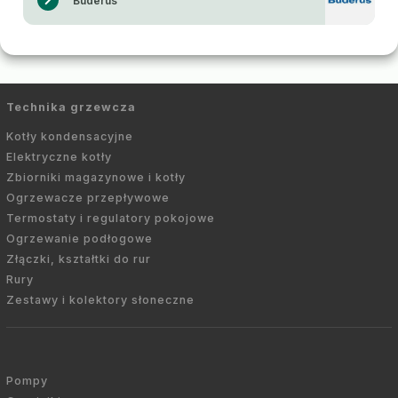
Buderus
Technika grzewcza
Kotły kondensacyjne
Elektryczne kotły
Zbiorniki magazynowe i kotły
Ogrzewacze przepływowe
Termostaty i regulatory pokojowe
Ogrzewanie podłogowe
Złączki, kształtki do rur
Rury
Zestawy i kolektory słoneczne
Pompy