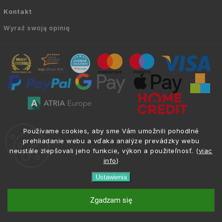
Kontakt
Wyraź swoją opinię
Copyright © 2010 -
2026
AVIEN.PL
|
. Wszelkie
info@atria.sk
Používame cookies, aby sme Vám umožnili pohodlné
prawa zastrzeżone.
prehliadanie webu a vďaka analýze prevádzky webu
neustále zlepšovali jeho funkcie, výkon a použiteľnosť. (
viac
info
)
Ustawienia
phone
email
+421 917 133 662
info@atria.sk
Zgadzam się